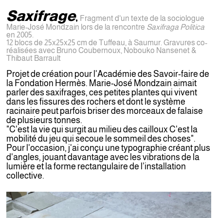
Saxifrage
,
Fragment d'un texte de la sociologue
Marie-José Mondzain lors de la rencontre
Saxifraga Politica
en 2005.
12 blocs de 25x25x25 cm de Tuffeau, à Saumur.
Gravures co-
réalisées avec Bruno Coubernoux, Nobouko Nansenet &
Thibaut Barrault
Projet de création pour l'Académie
des Savoir-faire de
la Fondation Hermès. Marie-José Mondzain aimait
parler des saxifrages, ces petites plantes qui vivent
dans les fissures des rochers et dont le système
racinaire peut parfois briser des morceaux de falaise
de plusieurs tonnes.
"C'est la vie qui surgit au milieu des cailloux C'est la
mobilité du jeu qui secoue le sommeil des choses".
Pour l'occasion, j'ai conçu une typographie créant plus
d'angles, jouant davantage avec les vibrations de la
lumière et la forme rectangulaire de l’installation
collective.