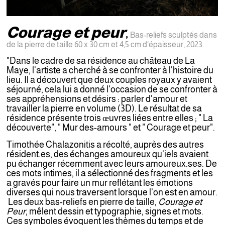
Courage et peur
,
Bas-reliefs sculptés dans
de la pierre de taille 60 x 30 cm et 4,5 cm d'épaisseur, 2023.
"Dans le cadre de sa résidence au château de La
Maye, l'artiste a cherché à se confronter à l'histoire du
lieu. Il a découvert que deux couples royaux y avaient
séjourné, cela lui a donné l'occasion de se confronter à
ses appréhensions et désirs : parler d'amour et
travailler la pierre en volume (3D).
Le résultat de sa
résidence présente trois œuvres liées entre elles ; "
La
découverte",
" Mur des-amours " et " Courage et peur".
Timothée Chalazonitis a récolté, auprès des autres
résident.es, des échanges amoureux qu'iels avaient
pu échanger récemment avec leurs amoureux.ses. De
ces mots intimes, il a sélectionné des fragments et les
a gravés pour faire un mur reflétant les émotions
diverses qui nous traversent lorsque l'on est en amour.
Les deux bas-reliefs en pierre de taille,
Courage et
Peur
, mêlent dessin et typographie, signes et mots.
Ces symboles évoquent les thèmes du temps et de