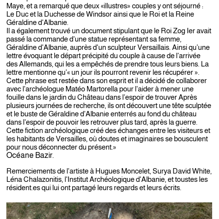
Maye, et a remarqué que deux «illustres» couples y ont séjourné :
Le Duc et la Duchesse de Windsor ainsi que le Roi et la Reine
Géraldine d'Albanie.
Il a également trouvé un document stipulant que le Roi Zog Ier avait
passé la commande d'une statue représentant sa femme,
Géraldine d'Albanie, auprès d'un sculpteur Versaillais. Ainsi qu’une
lettre évoquant le départ précipité du couple à cause de l'arrivée
des Allemands, qui les a empêchés de prendre tous leurs biens. La
lettre mentionne qu'« un jour ils pourront revenir les récupérer ».
Cette phrase est restée dans son esprit et il a décidé de collaborer
avec l'archéologue Matéo Martorella pour l'aider à mener une
fouille dans le jardin du Château dans l’espoir de trouver Après
plusieurs journées de recherche, ils ont découvert une tête sculptée
et le buste de Géraldine d'Albanie enterrés au fond du château
dans l'espoir de pouvoir les retrouver plus tard, après la guerre.
Cette fiction archéologique créé des échanges entre les visiteurs et
les habitants de Versailles, où doutes et imaginaires se bousculent
pour nous déconnecter du présent.»
Océane Bazir.
Remerciements de l'artiste à Hugues Moncelet, Surya David White,
Léna Chalazonitis, l'Institut Archéologique d'Albanie, et toustes les
résident.es qui lui ont partagé leurs regards et leurs écrits.