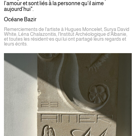
l'amour et sont liés à la personne qu'il aime
aujourd'hui".
Océane Bazir
Remerciements de l'artiste à Hugues Moncelet, Surya David
White, Léna Chalazonitis, l'Institut Archéologique d'Albanie,
et toutes les résident·es q
ui lui ont partagé leurs regards et
leurs écrits.